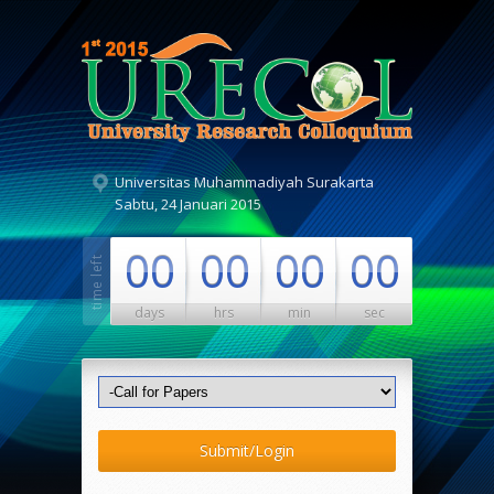
Universitas Muhammadiyah Surakarta
Sabtu, 24 Januari 2015
00
00
00
00
days
hrs
min
sec
Submit/Login