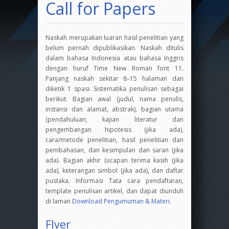
Call for Papers
Naskah merupakan luaran hasil penelitian yang
belum pernah dipublikasikan. Naskah ditulis
dalam bahasa Indonesia atau bahasa Inggris
dengan huruf Time New Roman font 11.
Panjang naskah sekitar 8–15 halaman dan
diketik 1 spasi. Sistematika penulisan sebagai
berikut: Bagian awal (judul, nama penulis,
instansi dan alamat, abstrak), bagian utama
(pendahuluan, kajian literatur dan
pengembangan hipotesis (jika ada),
cara/metode penelitian, hasil penelitian dan
pembahasan, dan kesimpulan dan saran (jika
ada). Bagian akhir (ucapan terima kasih (jika
ada), keterangan simbol (jika ada), dan daftar
pustaka. Informasi Tata cara pendaftaran,
template penulisan artikel, dan dapat diunduh
di laman
Download Pengumuman & Materi
.
Flyer